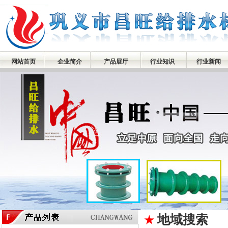
网站首页
企业简介
产品展厅
行业知识
行业新闻
地域搜索
★